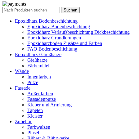
Suchen
Epoxidharz Bodenbeschichtung
Epoxidharz Bodenbeschichtung
Epoxidharz Verlaufsbeschichtung Dickbeschichtung
Epoxidharz Grundierungen
Epoxidharzboden Zusätze und Farben
FAQ Bodenbeschichtung
Epoxidharz / Gießharze
Gießharze
Färbemittel
Wände
Innenfarben
Putze
Fassade
Außenfarben
Fassadenputze
Kleber und Armierung
Tapeten
Kleister
Zubehör
Farbwalzen
Pinsel
Rührer & Rührwerke