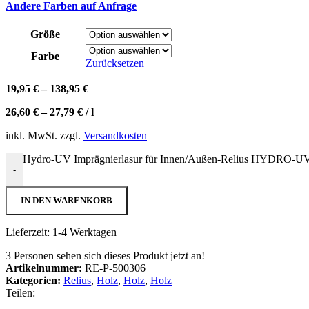
Andere Farben auf Anfrage
Größe
Farbe
Zurücksetzen
19,95
€
–
138,95
€
26,60
€
–
27,79
€
/
l
inkl. MwSt.
zzgl.
Versandkosten
Hydro-UV Imprägnierlasur für Innen/Außen-Relius HYD
-
IN DEN WARENKORB
Lieferzeit:
1-4 Werktagen
3
Personen sehen sich dieses Produkt jetzt an!
Artikelnummer:
RE-P-500306
Kategorien:
Relius
,
Holz
,
Holz
,
Holz
Teilen: