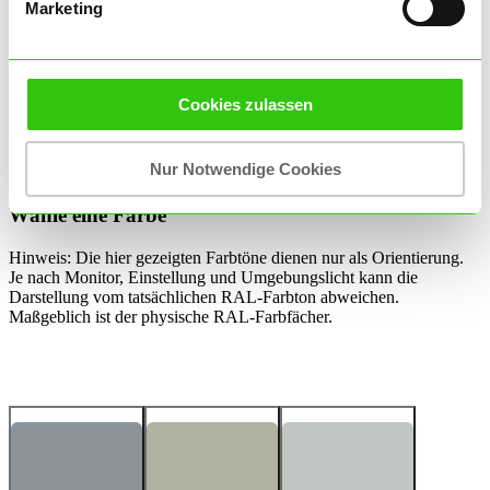
Marketing
– SOFORT Überweisung
– Vorkasse per Überweisung
– Zahlung per PayPal Express
Sie haben Fragen? Rufen Sie uns an oder schreiben uns an
Cookies zulassen
info@farbkiste.com
Fragen zum Versand & Lieferstatus:
Nur Notwendige Cookies
Tel.: 02233-460 66 4
Wähle eine Farbe
Hinweis: Die hier gezeigten Farbtöne dienen nur als Orientierung.
Je nach Monitor, Einstellung und Umgebungslicht kann die
Darstellung vom tatsächlichen RAL-Farbton abweichen.
Maßgeblich ist der physische RAL-Farbfächer.