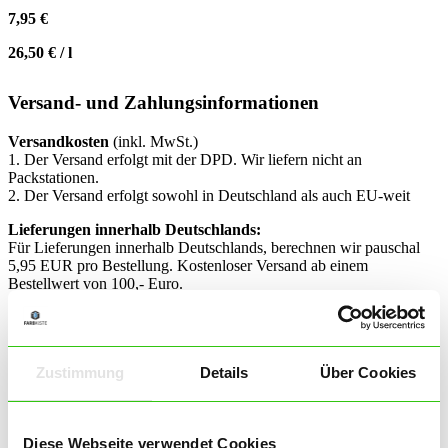
7,95
€
26,50
€
/
l
Versand- und Zahlungsinformationen
Versandkosten
(inkl. MwSt.)
1. Der Versand erfolgt mit der DPD. Wir liefern nicht an
Packstationen.
2. Der Versand erfolgt sowohl in Deutschland als auch EU-weit
Lieferungen innerhalb Deutschlands:
Für Lieferungen innerhalb Deutschlands, berechnen wir pauschal
5,95 EUR pro Bestellung. Kostenloser Versand ab einem
Bestellwert von 100,- Euro.
Lieferungen in die EU-Union:
Lieferung innerhalb der EU berechnen wir 14,90 EUR pro
Bestellung. Ab einem Bestellwert von 200,00 Euro kostenloser
Versand.
Zustimmung
Details
Über Cookies
Lieferfristen
Soweit in der Artikelbeschreibung keine andere Frist angegeben ist,
erfolgt die Lieferung der Ware in Deutschland innerhalb von 1-3
Diese Webseite verwendet Cookies