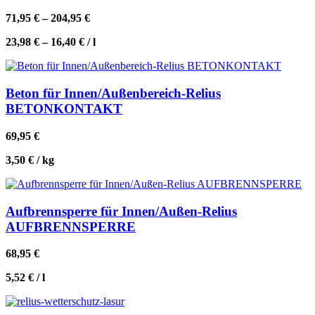
71,95
€
–
204,95
€
23,98
€
–
16,40
€
/
l
Beton für Innen/Außenbereich-Relius
BETONKONTAKT
69,95
€
3,50
€
/
kg
Aufbrennsperre für Innen/Außen-Relius
AUFBRENNSPERRE
68,95
€
5,52
€
/
l