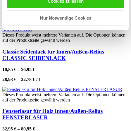
Cookies zulassen
19,95
€
–
73,95
€
53,20
€
–
29,58
€
/
l
Nur Notwendige Cookies
Dieses Produkt weist mehrere Varianten auf. Die Optionen können
auf der Produktseite gewählt werden
Classic Seidenlack für Innen/Außen-Relius
CLASSIC SEIDENLACK
10,85
€
–
56,95
€
28,93
€
–
22,78
€
/
l
Dieses Produkt weist mehrere Varianten auf. Die Optionen können
auf der Produktseite gewählt werden
Fensterlasur für Holz Innen/Außen-Relius
FENSTERLASUR
32,95
€
–
80,95
€