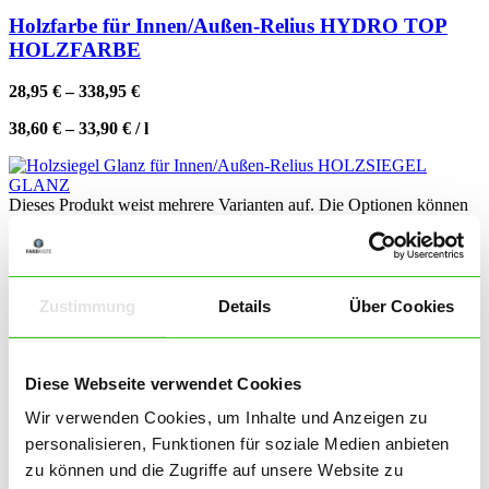
Holzfarbe für Innen/Außen-Relius HYDRO TOP
HOLZFARBE
28,95
€
–
338,95
€
38,60
€
–
33,90
€
/
l
Dieses Produkt weist mehrere Varianten auf. Die Optionen können
auf der Produktseite gewählt werden
Holzsiegel Glanz für Innen/Außen-Relius
HOLZSIEGEL GLANZ
Zustimmung
Details
Über Cookies
16,95
€
–
73,95
€
45,20
€
–
29,58
€
/
l
Diese Webseite verwendet Cookies
Wir verwenden Cookies, um Inhalte und Anzeigen zu
Dieses Produkt weist mehrere Varianten auf. Die Optionen können
personalisieren, Funktionen für soziale Medien anbieten
auf der Produktseite gewählt werden
zu können und die Zugriffe auf unsere Website zu