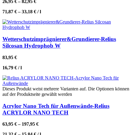
26,95
€
–
82,95
€
71,87
€
–
33,18
€
/
l
Wetterschutzimprägnierer&Grundierer-Relius
Silcosan Hydrophob W
83,95
€
16,79
€
/
l
Dieses Produkt weist mehrere Varianten auf. Die Optionen können
auf der Produktseite gewählt werden
Acrylor Nano Tech für Außenwände-Relius
ACRYLOR NANO TECH
63,95
€
–
197,95
€
21,32
€
–
15,84
€
/
l