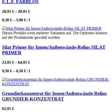
E.L.F. FARBLOS
20,95
€
–
49,95
€
8,38
€
–
5,00
€
/
l
Dieses Produkt weist mehrere Varianten auf. Die Optionen können
auf der Produktseite gewählt werden
Silat Primer für Innen/Außenwände-Relius SILAT
PRIMER
23,95
€
–
64,95
€
9,58
€
–
6,50
€
/
l
Grundierkonzentrat für Innen/Außenwände-Relius
GRUNDIER-KONZENTRAT
65,95
€