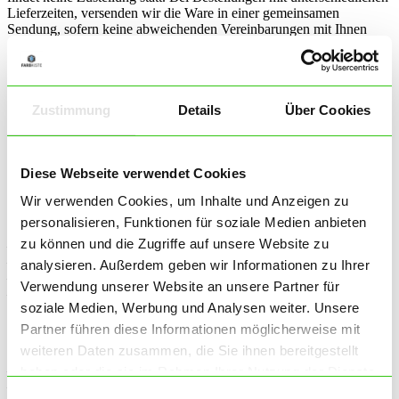
Lieferzeiten, versenden wir die Ware in einer gemeinsamen
Sendung, sofern keine abweichenden Vereinbarungen mit Ihnen
getroffen wurde. Die Lieferzeit bestimmt sich in diesem Fall nach
dem Artikel mit der längsten Lieferzeit den Sie bestellt haben.
Bei Selbstabholung informieren wir Sie per E-Mail über die
Bereitstellung der Ware und die Abholmöglichkeiten. In diesem Fall
Zustimmung
Details
Über Cookies
werden keine Versandkosten berechnet.
Zahlungsinformationen
Diese Webseite verwendet Cookies
Bei Lieferungen innerhalb Deutschlands gibt es für Sie folgende
Wir verwenden Cookies, um Inhalte und Anzeigen zu
Zahlungsmöglichkeiten:
personalisieren, Funktionen für soziale Medien anbieten
zu können und die Zugriffe auf unsere Website zu
– SOFORT Überweisung
– Vorkasse per Überweisung
analysieren. Außerdem geben wir Informationen zu Ihrer
– Zahlung per PayPal Express
Verwendung unserer Website an unsere Partner für
– Barzahlung bei Selbstabholung
soziale Medien, Werbung und Analysen weiter. Unsere
Bei Lieferungen ins Europäsche Ausland gibt es für Sie
Partner führen diese Informationen möglicherweise mit
folgende Zahlungsmöglichkeiten:
weiteren Daten zusammen, die Sie ihnen bereitgestellt
– SOFORT Überweisung
haben oder die sie im Rahmen Ihrer Nutzung der Dienste
– Vorkasse per Überweisung
gesammelt haben.