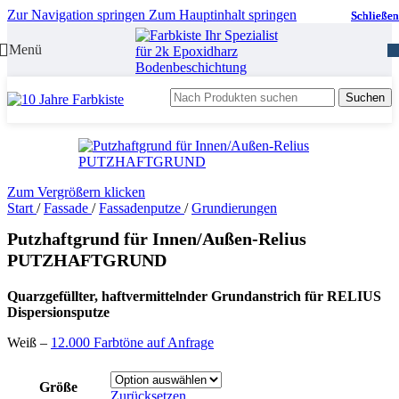
Zur Navigation springen
Zum Hauptinhalt springen
Schließen
Schließen
Schließen
Menü
Suchen
Zum Vergrößern klicken
Start
/
Fassade
/
Fassadenputze
/
Grundierungen
Putzhaftgrund für Innen/Außen-Relius
PUTZHAFTGRUND
Quarzgefüllter, haftvermittelnder Grundanstrich für RELIUS
Dispersionsputze
Weiß –
12.000 Farbtöne auf Anfrage
Größe
Zurücksetzen