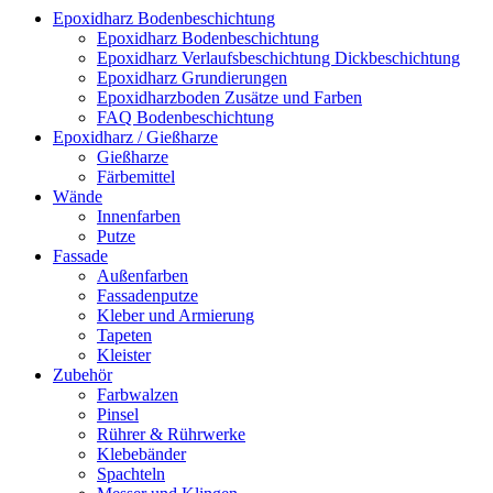
Epoxidharz Bodenbeschichtung
Epoxidharz Bodenbeschichtung
Epoxidharz Verlaufsbeschichtung Dickbeschichtung
Epoxidharz Grundierungen
Epoxidharzboden Zusätze und Farben
FAQ Bodenbeschichtung
Epoxidharz / Gießharze
Gießharze
Färbemittel
Wände
Innenfarben
Putze
Fassade
Außenfarben
Fassadenputze
Kleber und Armierung
Tapeten
Kleister
Zubehör
Farbwalzen
Pinsel
Rührer & Rührwerke
Klebebänder
Spachteln