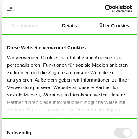
Bei Selbstabholung informieren wir Sie per E-Mail über die
Bereitstellung der Ware und die Abholmöglichkeiten. In diesem Fall
werden keine Versandkosten berechnet.
Zustimmung
Details
Über Cookies
Zahlungsinformationen
Bei Lieferungen innerhalb Deutschlands gibt es für Sie folgende
Diese Webseite verwendet Cookies
Zahlungsmöglichkeiten:
Wir verwenden Cookies, um Inhalte und Anzeigen zu
– SOFORT Überweisung
personalisieren, Funktionen für soziale Medien anbieten
– Vorkasse per Überweisung
– Zahlung per PayPal Express
zu können und die Zugriffe auf unsere Website zu
– Barzahlung bei Selbstabholung
analysieren. Außerdem geben wir Informationen zu Ihrer
Verwendung unserer Website an unsere Partner für
Bei Lieferungen ins Europäsche Ausland gibt es für Sie
folgende Zahlungsmöglichkeiten:
soziale Medien, Werbung und Analysen weiter. Unsere
Partner führen diese Informationen möglicherweise mit
– SOFORT Überweisung
– Vorkasse per Überweisung
weiteren Daten zusammen, die Sie ihnen bereitgestellt
– Zahlung per PayPal Express
haben oder die sie im Rahmen Ihrer Nutzung der Dienste
gesammelt haben.
Sie haben Fragen? Rufen Sie uns an oder schreiben uns an
Einwilligungsauswahl
info@farbkiste.com
Notwendig