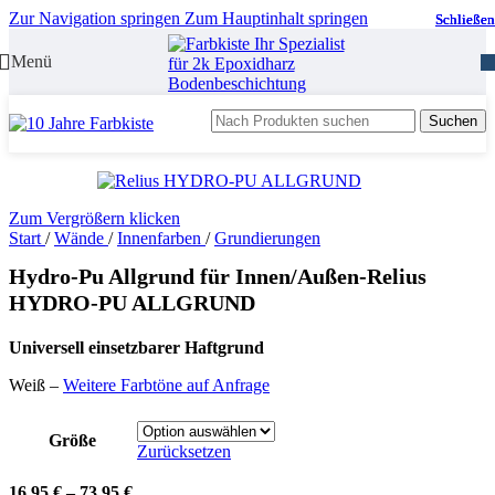
Zur Navigation springen
Zum Hauptinhalt springen
Schließen
Schließen
Schließen
Menü
Suchen
Zum Vergrößern klicken
Start
/
Wände
/
Innenfarben
/
Grundierungen
Hydro-Pu Allgrund für Innen/Außen-Relius
HYDRO-PU ALLGRUND
Universell einsetzbarer Haftgrund
Weiß –
Weitere Farbtöne auf Anfrage
Größe
Zurücksetzen
16,95
€
–
73,95
€