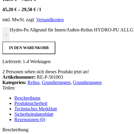
45,20
€
–
29,58
€
/
l
inkl. MwSt.
zzgl.
Versandkosten
Hydro-Pu Allgrund für Innen/Außen-Relius HYDRO-PU AL
-
IN DEN WARENKORB
Lieferzeit:
1-4 Werktagen
2
Personen sehen sich dieses Produkt jetzt an!
Artikelnummer:
RE-P-501003
Kategorien:
Relius
,
Grundierungen
,
Grundierungen
Teilen:
Beschreibung
Produktsicherheit
Technisches Merkblatt
Sicherheitsdatenblatt
Rezensionen (0)
Beschreibung