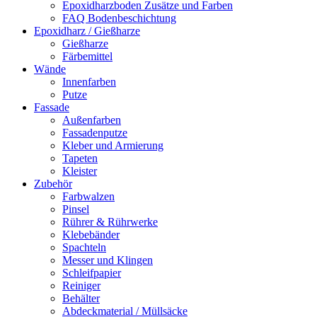
Epoxidharzboden Zusätze und Farben
FAQ Bodenbeschichtung
Epoxidharz / Gießharze
Gießharze
Färbemittel
Wände
Innenfarben
Putze
Fassade
Außenfarben
Fassadenputze
Kleber und Armierung
Tapeten
Kleister
Zubehör
Farbwalzen
Pinsel
Rührer & Rührwerke
Klebebänder
Spachteln
Messer und Klingen
Schleifpapier
Reiniger
Behälter
Abdeckmaterial / Müllsäcke